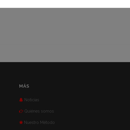
ESIONAL DEL SECTOR. ¡MIRA TODO LO QUE TE
MÁS
Noticias
Quiénes somos
Nuestro Método