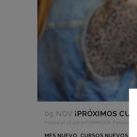
05 NOV
¡PRÓXIMOS CUR
Posted at 22:42h
in
FORMACIÓN
,
Peluquería
MES NUEVO, CURSOS NUEVOS. N