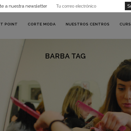
te a nuestra newsletter
OT POINT
CORTE MODA
NUESTROS CENTROS
CUR
BARBA TAG