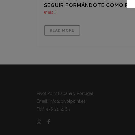
SEGUIR FORMÁNDOTE COMO PROF
(más…)
READ MORE
Pivot Point España y Portugal
Email: info@pivotpoint.es
Telf: 976 21 51 65