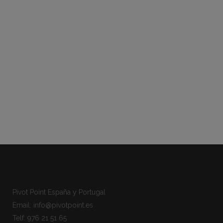
Pivot Point España y Portugal
Email: info@pivotpoint.es
Telf: 976 21 51 65