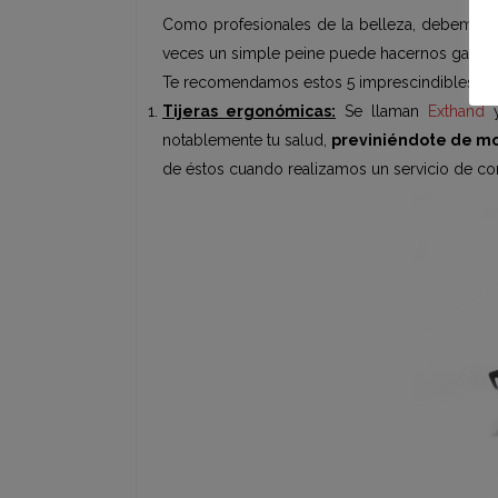
Como profesionales de la belleza, debemos
veces un simple peine puede hacernos ganar 
Te recomendamos estos 5 imprescindibles que 
Tijeras ergonómicas:
Se llaman
Exthand
notablemente tu salud,
previniéndote de mo
de éstos cuando realizamos un servicio de cor